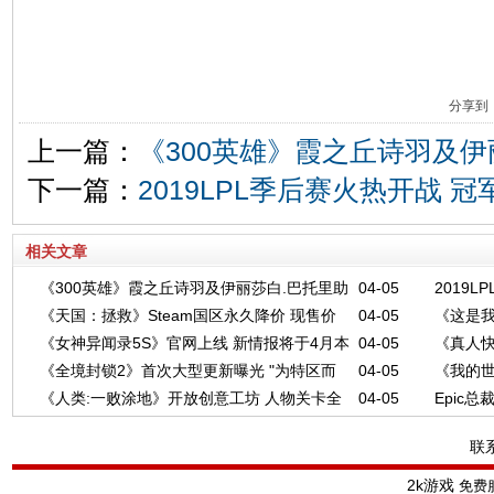
分享到
上一篇：
《300英雄》霞之丘诗羽及伊
下一篇：
2019LPL季后赛火热开战 
相关文章
《300英雄》霞之丘诗羽及伊丽莎白.巴托里助
04-05
2019
《天国：拯救》Steam国区永久降价 现售价
04-05
《这是我
力新版本
《女神异闻录5S》官网上线 新情报将于4月本
04-05
《真人快
116元
美金
《全境封锁2》首次大型更新曝光 "为特区而
04-05
《我的世
末颠倒公开
位新角
《人类:一败涂地》开放创意工坊 人物关卡全
04-05
Epic
战"
9100万
自由
独占
联
2k游戏
免费