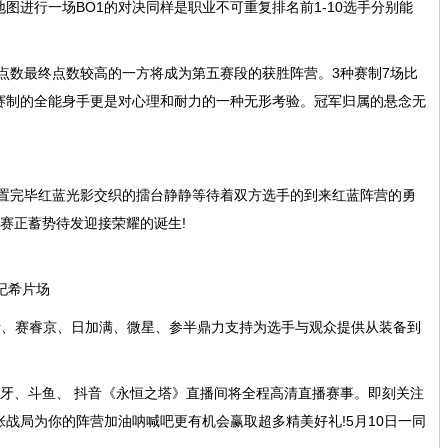
图进行一场BO1的对决同样是职业不可重复排名前1-10选手分别能
点数最终点数较高的一方将成为第五赛段的获胜阵营。3种赛制7场比
赛制的全能身手更是对心理和耐力的一种无形考验。冠军归属的悬念无
置完毕红蓝光影交织的擂台静静等待着双方选手的到来红蓝阵营的勇
决赛正蓄势待发迎接荣耀的诞生!
 纪希片场
际、赛睿京、日加满、微星、参半鼎力支持为选手与观众提供从装备到
虎牙、斗鱼、 抖音《永恒之塔》直播间将全程高清直播赛事。即刻关注
战局为你的阵营加油呐喊吧更有机会赢取超多精美好礼!5月10日一同