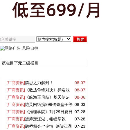
厂商资讯
该栏目下无二级栏目
最近更新
[厂商资讯]
禁忌之力解封！
08-07
[厂商资讯]
《敢达争锋对决》异端敢
08-07
GQuuuuuuX正式降临万代《敢达决战》！
[厂商资讯]
《航海王启航》炽天使S-
08-06
达金色机天照正式参战 双形态演绎空中战
[厂商资讯]
恺英网络携996传奇盒子等
08-03
蛇女正式登场！这份阵容搭配请收好
技
[厂商资讯]
《推理学院》7月29日夏日
07-28
三大产品亮相2026 ChinaJoy 沙巴克城、
[厂商资讯]
运筹定江湖，帷幄掌乾
07-28
盛会活动完美呈现
归心城池实景落地展馆
[厂商资讯]
鹊桥相会七夕情 剑侠江湖
07-23
坤！《剑网一》全新资料片【运筹帷幄】今