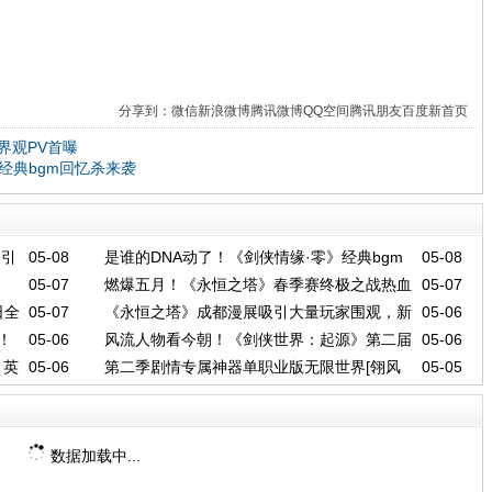
分享到：
微信
新浪微博
腾讯微博
QQ空间
腾讯朋友
百度新首页
界观PV首曝
经典bgm回忆杀来袭
M引
05-08
是谁的DNA动了！《剑侠情缘·零》经典bgm
05-08
05-07
燃爆五月！《永恒之塔》春季赛终极之战热血
05-07
回忆杀来袭
日全
05-07
《永恒之塔》成都漫展吸引大量玩家围观，新
05-06
来袭！
！
05-06
风流人物看今朝！《剑侠世界：起源》第二届
05-06
职业首亮相收获好评
！英
05-06
第二季剧情专属神器单职业版无限世界[翎风
05-05
江湖名侠将开启报名！
引擎]
数据加载中...