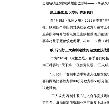
史册!战鼓已擂响荣耀虚位以待——BDF战队和B
线上鏖战:四大赛段 你追我赶
自4月8日《永恒之塔》2025春季赛
锋。纵观四个赛段的对决红蓝双方可谓寸土不
五赛段即将开战看点更是直接拉满!红方能否
赛谁将登顶魔都锁定虎牙、斗鱼、 抖音《永
线下决战:三大赛制定胜负 超燃竞技战
作为2025年《永恒之塔》春季赛的终
为三种赛制:“天下第一”孤独竞技场、“三人
“天下第一”赛制中选手将进入孤独竞技场
赛前两场比赛胜方得80积分败方得50积分第
决定胜负。
“三人成虎”赛制中双方进入合作竞技场
定胜负。每局玩家所选职业不可重复上场参