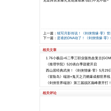
见证阵营荣耀究竟花落谁家!我们不见不散~
上一篇：
续写月影传说！《剑侠情缘·零》世
下一篇：
是谁的DNA动了！《剑侠情缘·零》
相关文章
1.76小极品+6二季三职业版热血复古[GO
《推理学院》520表白季甜蜜开启
擎]
西山居经典武侠！《剑侠情缘·零》5月29
《冒险岛》端游×鬼灭之刃燃爆成都世界线
平台公测
《剑侠世界端游》第三届战区巅峰赛开打
次元无界，热爱永续！
雄齐聚，克敌制胜！
相关评论