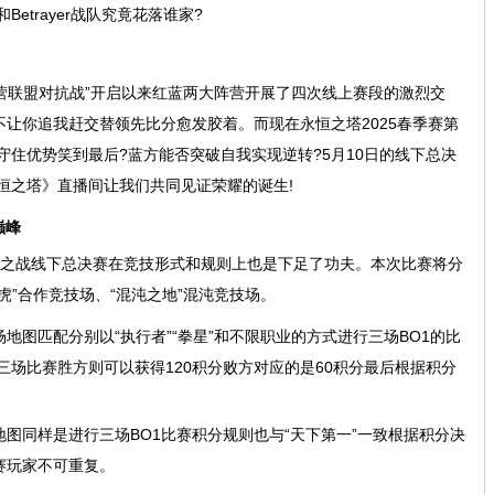
etrayer战队究竟花落谁家?
“阵营联盟对抗战”开启以来红蓝两大阵营开展了四次线上赛段的激烈交
让你追我赶交替领先比分愈发胶着。而现在永恒之塔2025春季赛第
守住优势笑到最后?蓝方能否突破自我实现逆转?5月10日的线下总决
恒之塔》直播间让我们共同见证荣耀的诞生!
巅峰
极之战线下总决赛在竞技形式和规则上也是下足了功夫。本次比赛将分
成虎”合作竞技场、“混沌之地”混沌竞技场。
地图匹配分别以“执行者”“拳星”和不限职业的方式进行三场BO1的比
三场比赛胜方则可以获得120积分败方对应的是60积分最后根据积分
地图同样是进行三场BO1比赛积分规则也与“天下第一”一致根据积分决
赛玩家不可重复。