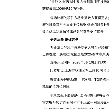
“混沌之地”赛制中双方来到混沌竞技场地
获得最高100最低10的积分。
每场比赛的获胜方将比落败方获得更多
赛的胜负都至关重要不仅磨砺成员们对各种
疑会延续到最后紧张刺激的赛事亟待展开!
盛典启幕 邀你共享
万众瞩目的线下总决赛盛大舞台已经布
士将在此一决雌雄!永恒之塔2025春季赛总
直播开启时间: 2025年5月10日 13:00
比赛地点:上海市杨浦区军工路1076号
赛事由爱玛电动车、飞利浦、TGIF拓
能量的全方位保障!
无法亲临上海现场也别遗憾!比赛当天
官方账号锁定直播间和万千玩家一同沉浸紧张