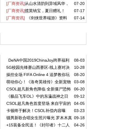
[厂商资讯]
从山水清韵到异域风华，
07-20
共良辰 《剑网2》七夕版本今日浪漫开启！
日上线！
[厂商资讯]
揽英纳宝，夏日赠礼！
07-17
盛夏新裳伴你共赴新章！
[厂商资讯]
《剑侠世界端游》资料
07-14
《剑侠世界3》夏日新品与福利上线！
片 “开疆拓土” 今日上线，战域领土开放
精彩推荐
阅读排行
DeNA中国2019ChinaJoy跨界福利
08-03
5G校园先锋赛山西赛区-线上赛对决
10-28
大集合
操控全场 FIFA Online 4 追梦教你玩
08-20
精彩回顾，续写荣耀篇章
萌动你心！《洛奇英雄传》全新宠物
03-08
转经理人
CSOL超凡新角色降临 全新僵尸恐怖
06-20
玩法3.13上线
《极品飞车OL》中的东瀛战神之日
09-12
登场
CSOL超凡角色首度登场 来自宇宙的
04-05
产GTR Premium 2017
卡顿终于解决！CSOL补偿内容曝
03-23
全新势力！
骚男新歌合唱女生照片曝光 罗木木真
09-18
光：+6狼魂登录送
+15装备全民送！《封印者》十二人
04-26
实身份揭秘