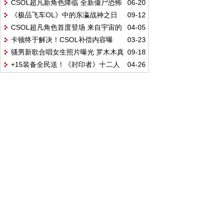
CSOL超凡新角色降临 全新僵尸恐怖
06-20
玩法3.13上线
《极品飞车OL》中的东瀛战神之日
09-12
登场
CSOL超凡角色首度登场 来自宇宙的
04-05
产GTR Premium 2017
卡顿终于解决！CSOL补偿内容曝
03-23
全新势力！
骚男新歌合唱女生照片曝光 罗木木真
09-18
光：+6狼魂登录送
+15装备全民送！《封印者》十二人
04-26
实身份揭秘
团本今日上线