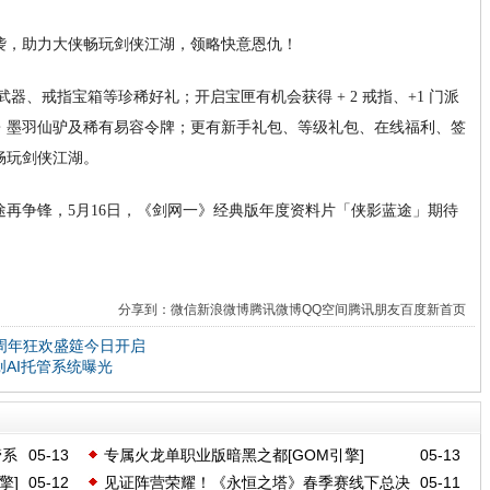
袭，助力大侠畅玩剑侠江湖，领略快意恩仇！
器、戒指宝箱等珍稀好礼；开启宝匣有机会获得 + 2 戒指、+1 门派
・墨羽仙驴及稀有易容令牌；更有新手礼包、等级礼包、在线福利、签
畅玩剑侠江湖。
再争锋，5月16日，《剑网一》经典版年度资料片「侠影蓝途」期待
分享到：
微信
新浪微博
腾讯微博
QQ空间
腾讯朋友
百度新首页
周年狂欢盛筵今日开启
AI托管系统曝光
管系
05-13
专属火龙单职业版暗黑之都[GOM引擎]
05-13
擎]
05-12
见证阵营荣耀！《永恒之塔》春季赛线下总决
05-11