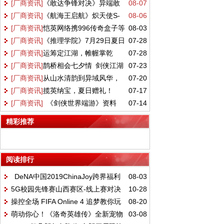
[厂商资讯]
《敢达争锋对决》异端敢
08-07
GQuuuuuuX正式降临万代《敢达决战》！
[厂商资讯]
《航海王启航》炽天使S-
08-06
达金色机天照正式参战 双形态演绎空中战
[厂商资讯]
恺英网络携996传奇盒子等
08-03
蛇女正式登场！这份阵容搭配请收好
技
[厂商资讯]
《推理学院》7月29日夏日
07-28
三大产品亮相2026 ChinaJoy 沙巴克城、
[厂商资讯]
运筹定江湖，帷幄掌乾
07-28
盛会活动完美呈现
归心城池实景落地展馆
[厂商资讯]
鹊桥相会七夕情 剑侠江湖
07-23
坤！《剑网一》全新资料片【运筹帷幄】今
[厂商资讯]
从山水清韵到异域风华，
07-20
共良辰 《剑网2》七夕版本今日浪漫开启！
日上线！
[厂商资讯]
揽英纳宝，夏日赠礼！
07-17
盛夏新裳伴你共赴新章！
[厂商资讯]
《剑侠世界端游》资料
07-14
《剑侠世界3》夏日新品与福利上线！
片 “开疆拓土” 今日上线，战域领土开放
精彩推荐
阅读排行
DeNA中国2019ChinaJoy跨界福利
08-03
5G校园先锋赛山西赛区-线上赛对决
10-28
大集合
操控全场 FIFA Online 4 追梦教你玩
08-20
精彩回顾，续写荣耀篇章
萌动你心！《洛奇英雄传》全新宠物
03-08
转经理人