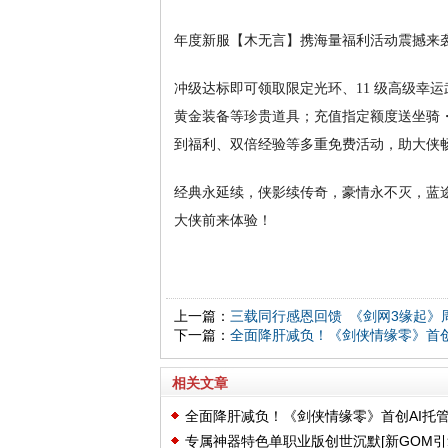
年度新服【木无言】携海量福利活动震撼来
冲级达标即可领取限定光环、11 级高级幸运武
黄金装备等珍贵道具；充值指定额度送坐骑
到福利、双倍经验等多重免费活动，助大侠
经典永延续，侠影续传奇，豪情永不灭，蓝途
大侠前来体验！
上一篇：
三载同行感恩回馈 《剑网3缘起》
下一篇：
全面降肝减负！《剑侠情缘零》首创
相关文章
全面降肝减负！《剑侠情缘零》首创AI托
专属神器特色单职业版创世沉默[新GOM引
统曝光