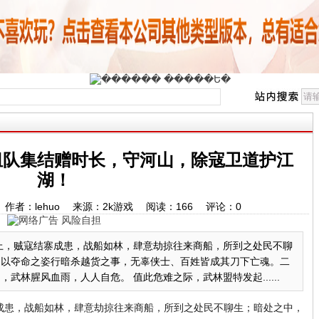
组队集结赠时长，守河山，除寇卫道护江
湖！
0:05 作者：lehuo 来源：2k游戏 阅读：
166
评论：
0
上，贼寇结寨成患，战船如林，肆意劫掠往来商船，所到之处民不聊
，以夺命之姿行暗杀越货之事，无辜侠士、百姓皆成其刀下亡魂。二
武林腥风血雨，人人自危。 值此危难之际，武林盟特发起......
成患，战船如林，肆意劫掠往来商船，所到之处民不聊生；暗处之中，