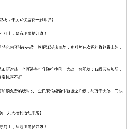
重磅登场，年度武侠盛宴一触即发】
重特色内容强势来袭，唤醒江湖热血梦，资料片狂欢福利将轮番上阵，
添加新途径；全新装备打怪随机掉落，大战一触即发；12级蓝装焕新，
掉宝惊喜不断；
可解锁免费畅玩时长、全民双倍经验体验极速升级，与万千大侠一同快
」启航，九大福利活动来袭】