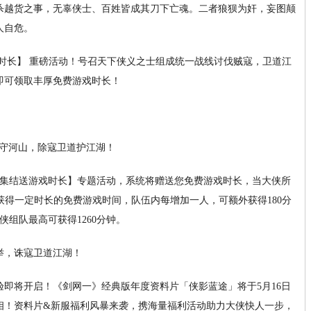
杀越货之事，无辜侠士、百姓皆成其刀下亡魂。二者狼狈为奸，妄图颠
人自危。
时长】 重磅活动！号召天下侠义之士组成统一战线讨伐贼寇，卫道江
即可领取丰厚免费游戏时长！
】
队集结送游戏时长】专题活动，系统将赠送您免费游戏时长，当大侠所
获得一定时长的免费游戏时间，队伍内每增加一人，可额外获得180分
组队最高可获得1260分钟。
举，诛寇卫道江湖！
即将开启！《剑网一》经典版年度资料片「侠影蓝途」将于5月16日
相！资料片&新服福利风暴来袭，携海量福利活动助力大侠快人一步，