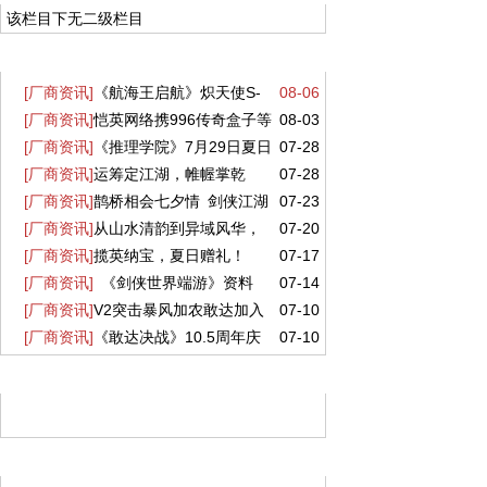
该栏目下无二级栏目
最近更新
[厂商资讯]
《航海王启航》炽天使S-
08-06
[厂商资讯]
恺英网络携996传奇盒子等
08-03
蛇女正式登场！这份阵容搭配请收好
[厂商资讯]
《推理学院》7月29日夏日
07-28
三大产品亮相2026 ChinaJoy 沙巴克城、
[厂商资讯]
运筹定江湖，帷幄掌乾
07-28
盛会活动完美呈现
归心城池实景落地展馆
[厂商资讯]
鹊桥相会七夕情 剑侠江湖
07-23
坤！《剑网一》全新资料片【运筹帷幄】今
[厂商资讯]
从山水清韵到异域风华，
07-20
共良辰 《剑网2》七夕版本今日浪漫开启！
日上线！
[厂商资讯]
揽英纳宝，夏日赠礼！
07-17
盛夏新裳伴你共赴新章！
[厂商资讯]
《剑侠世界端游》资料
07-14
《剑侠世界3》夏日新品与福利上线！
[厂商资讯]
V2突击暴风加农敢达加入
07-10
片 “开疆拓土” 今日上线，战域领土开放
[厂商资讯]
《敢达决战》10.5周年庆
07-10
《敢达争锋对决》 历战活动开放免费获取
典盛大开启！V2突击暴风加农敢达重磅登场
精彩推荐
阅读排行