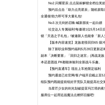
No2.闪耀星辰:点点鼠标解锁全档位奖
预约后点击「助力点亮星辰」随机获取星光
全通领!助力即可享大量礼包!
No3.次元剑的召唤:喊新朋友一起白嫖
社交达人专属福利!每邀请1位5月14日
锁「天选之子礼包」!被邀新人也能拿「新人
【版本内容速览】龙族老怪回归65 级
除了新职业和预约福利5月28日更新还将
副本「决断要塞」「回归之迷宫」(再战龙族 B
本还是团战 PK都能体验到全新战斗乐趣。
【预约直通车】现在上车抢限定福利
预约通道已在官网/客户端开启截止至5
组队预约既能提前组好开荒队又能提高社交奖
当星芒少女的剑光划破提亚玛兰塔的夜
服席位一起用近战魔法点燃怀旧服吧!