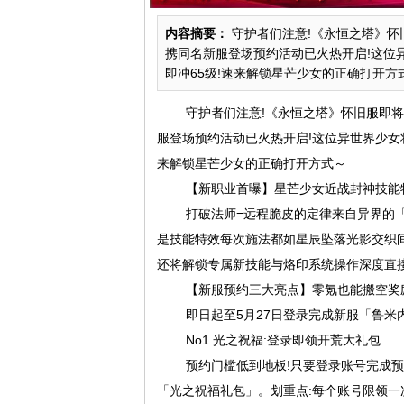
内容摘要：
守护者们注意!《永恒之塔》怀
携同名新服登场预约活动已火热开启!这位
即冲65级!速来解锁星芒少女的正确打开方式～
守护者们注意!《永恒之塔》怀旧服即将
服登场预约活动已火热开启!这位异世界少女
来解锁星芒少女的正确打开方式～
【新职业首曝】星芒少女近战封神技能
打破法师=远程脆皮的定律来自异界的
是技能特效每次施法都如星辰坠落光影交织间
还将解锁专属新技能与烙印系统操作深度直
【新服预约三大亮点】零氪也能搬空奖
即日起至5月27日登录完成新服「鲁米
No1.光之祝福:登录即领开荒大礼包
预约门槛低到地板!只要登录账号完成预
「光之祝福礼包」。划重点:每个账号限领一