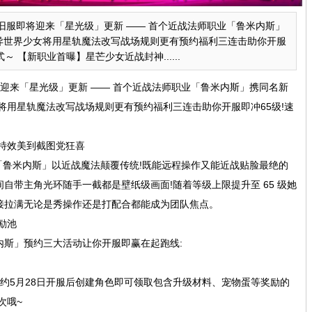
旧服即将迎来「星光级」更新 —— 首个近战法师职业「鲁米内斯」
异世界少女将用星轨魔法改写战场规则更有预约福利三连击助你开服
 【新职业首曝】星芒少女近战封神......
迎来「星光级」更新 —— 首个近战法师职业「鲁米内斯」携同名新
将用星轨魔法改写战场规则更有预约福利三连击助你开服即冲65级!速
特效美到截图党狂喜
「鲁米内斯」以近战魔法颠覆传统!既能远程操作又能近战贴脸最绝的
自带主角光环随手一截都是壁纸级画面!随着等级上限提升至 65 级她
接拉满无论是秀操作还是打配合都能成为团队焦点。
励池
内斯」预约三大活动让你开服即赢在起跑线:
约5月28日开服后创建角色即可领取包含升级材料、宠物蛋等奖励的
次哦~