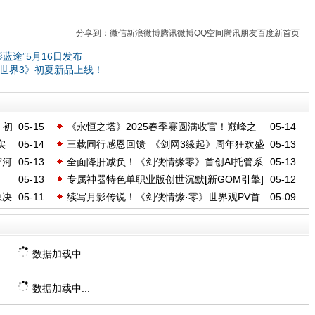
分享到：
微信
新浪微博
腾讯微博
QQ空间
腾讯朋友
百度新首页
蓝途”5月16日发布
世界3》初夏新品上线！
》初
05-15
《永恒之塔》2025春季赛圆满收官！巅峰之
05-14
实
05-14
三载同行感恩回馈 《剑网3缘起》周年狂欢盛
05-13
战，荣耀永恒！
守河
05-13
全面降肝减负！《剑侠情缘零》首创AI托管系
05-13
筵今日开启
05-13
专属神器特色单职业版创世沉默[新GOM引擎]
05-12
统曝光
总决
05-11
续写月影传说！《剑侠情缘·零》世界观PV首
05-09
曝
数据加载中...
数据加载中...