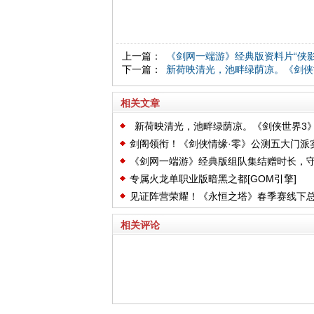
上一篇：
《剑网一端游》经典版资料片“侠影
下一篇：
新荷映清光，池畔绿荫凉。《剑侠
相关文章
新荷映清光，池畔绿荫凉。《剑侠世界3
剑阁领衔！《剑侠情缘·零》公测五大门派
夏新品上线！
《剑网一端游》经典版组队集结赠时长，
机PV曝光
专属火龙单职业版暗黑之都[GOM引擎]
山，除寇卫道护江湖！
见证阵营荣耀！《永恒之塔》春季赛线下
赛胜者诞生！
相关评论