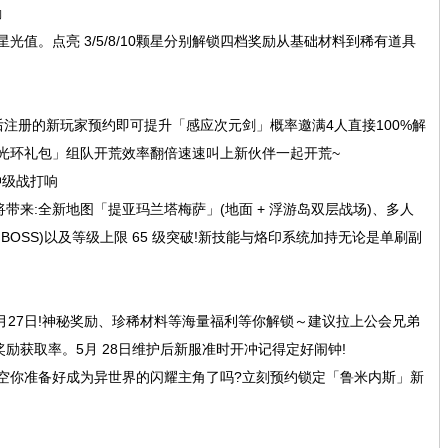
励
值。点亮 3/5/8/10颗星分别解锁四档奖励从基础材料到稀有道具
后注册的新玩家预约即可提升「感应次元剑」概率邀满4人直接100%解
光环礼包」组队开荒效率翻倍速速叫上新伙伴一起开荒~
冲级战打响
带来:全新地图「提亚玛兰塔梅萨」(地面 + 浮游岛双层战场)、多人
OSS)以及等级上限 65 级突破!新技能与烙印系统加持无论是单刷副
月27日!神秘奖励、珍稀材料等海量福利等你解锁～建议拉上公会兄弟
励获取率。5月 28日维护后新服准时开冲记得定好闹钟!
空你准备好成为异世界的闪耀主角了吗?立刻预约锁定「鲁米内斯」新