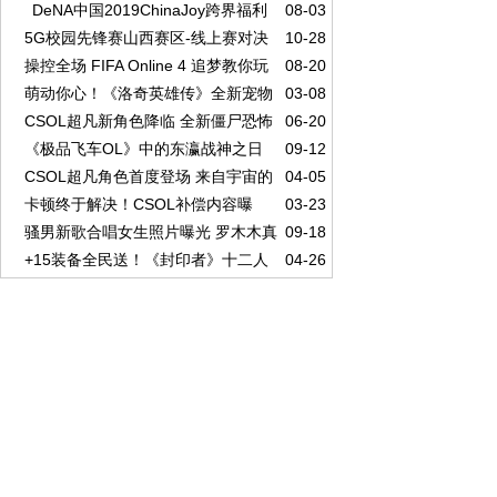
DeNA中国2019ChinaJoy跨界福利
08-03
5G校园先锋赛山西赛区-线上赛对决
10-28
大集合
操控全场 FIFA Online 4 追梦教你玩
08-20
精彩回顾，续写荣耀篇章
萌动你心！《洛奇英雄传》全新宠物
03-08
转经理人
CSOL超凡新角色降临 全新僵尸恐怖
06-20
玩法3.13上线
《极品飞车OL》中的东瀛战神之日
09-12
登场
CSOL超凡角色首度登场 来自宇宙的
04-05
产GTR Premium 2017
卡顿终于解决！CSOL补偿内容曝
03-23
全新势力！
骚男新歌合唱女生照片曝光 罗木木真
09-18
光：+6狼魂登录送
+15装备全民送！《封印者》十二人
04-26
实身份揭秘
团本今日上线