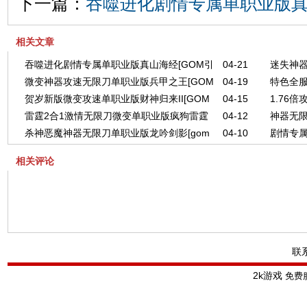
下一篇：
吞噬进化剧情专属单职业版真山
相关文章
吞噬进化剧情专属单职业版真山海经[GOM引
04-21
迷失神器
微变神器攻速无限刀单职业版兵甲之王[GOM
04-19
特色全
擎]
擎]
贺岁新版微变攻速单职业版财神归来II[GOM
04-15
1.76
引擎]
[GOM引
雷霆2合1激情无限刀微变单职业版疯狗雷霆
04-12
神器无限
引擎]
[GOM引
杀神恶魔神器无限刀单职业版龙吟剑影[gom
04-10
剧情专属
[GOM引擎]
引擎]
相关评论
联
2k游戏
免费