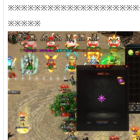
※※※※※※※※※※※※※※※※※※※※
※※※※※