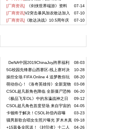
[厂商资讯]
《剑侠世界端游》资料
07-14
《剑侠世界3》夏日新品与福利上线！
[厂商资讯]
V2突击暴风加农敢达加入
07-10
片 “开疆拓土” 今日上线，战域领土开放
[厂商资讯]
《敢达决战》10.5周年庆
07-10
《敢达争锋对决》 历战活动开放免费获取
典盛大开启！V2突击暴风加农敢达重磅登场
精彩推荐
阅读排行
DeNA中国2019ChinaJoy跨界福利
08-03
5G校园先锋赛山西赛区-线上赛对决
10-28
大集合
操控全场 FIFA Online 4 追梦教你玩
08-20
精彩回顾，续写荣耀篇章
萌动你心！《洛奇英雄传》全新宠物
03-08
转经理人
CSOL超凡新角色降临 全新僵尸恐怖
06-20
玩法3.13上线
《极品飞车OL》中的东瀛战神之日
09-12
登场
CSOL超凡角色首度登场 来自宇宙的
04-05
产GTR Premium 2017
卡顿终于解决！CSOL补偿内容曝
03-23
全新势力！
骚男新歌合唱女生照片曝光 罗木木真
09-18
光：+6狼魂登录送
+15装备全民送！《封印者》十二人
04-26
实身份揭秘