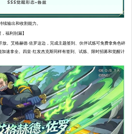
持续输出和收割能力。
醒，福利别漏】
行开放。艾格赫德·佐罗这边，完成主题签到、伙伴试炼可免费拿角色碎
能加速拿全。四皇·红发杰克斯同样有签到、试炼、限时招募和觉醒计