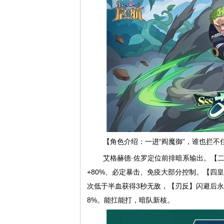
【角色介绍：一进“阎魔御”，谁也拦不
艾格赫德·佐罗定位前排暗系输出。【二
+80%、必定暴击、免疫大部分控制。【四
次低于半血获得3秒无敌，【刃反】闪避后
8%。能扛能打，暗队新核。