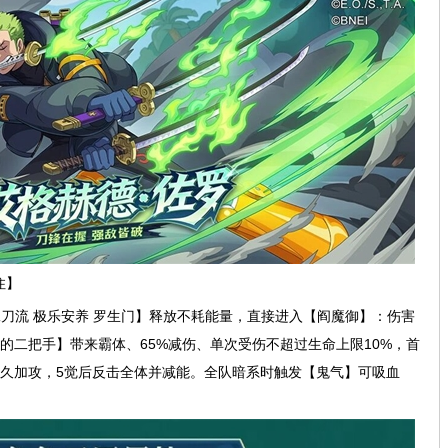
住】
刀流 极乐安养 罗生门】释放不耗能量，直接进入【阎魔御】：伤害
皇的二把手】带来霸体、65%减伤、单次受伤不超过生命上限10%，首
永久加攻，5觉后反击全体并减能。全队暗系时触发【鬼气】可吸血