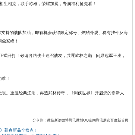
你支持的战队加油，即有机会获得限定称号、炫酷外观、稀有挂件及海
问鼎巅峰！
日正式开打！敬请各路侠士速召战友，共逐武林之巅，问鼎冠军王座，
为准！
无畏。重温经典江湖，再造武林传奇，《剑侠世界》开启您的崭新人
分享到：
微信
新浪微博
腾讯微博
QQ空间
腾讯朋友
百度新首页
3》暮春新品全盘点！