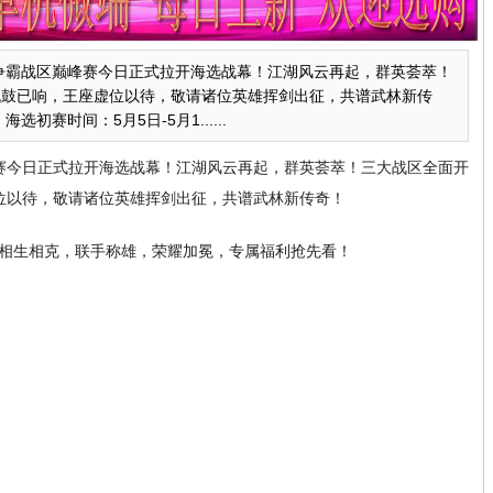
争霸战区巅峰赛今日正式拉开海选战幕！江湖风云再起，群英荟萃！
战鼓已响，王座虚位以待，敬请诸位英雄挥剑出征，共谱武林新传
海选初赛时间：5月5日-5月1......
赛今日正式拉开海选战幕！江湖风云再起，群英荟萃！三大战区全面开
位以待，敬请诸位英雄挥剑出征，共谱武林新传奇！