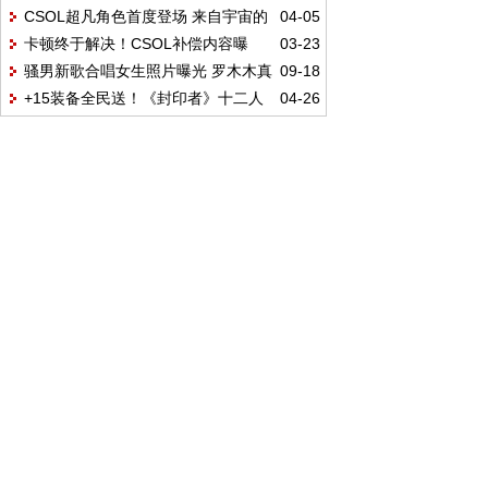
CSOL超凡角色首度登场 来自宇宙的
04-05
产GTR Premium 2017
卡顿终于解决！CSOL补偿内容曝
03-23
全新势力！
骚男新歌合唱女生照片曝光 罗木木真
09-18
光：+6狼魂登录送
+15装备全民送！《封印者》十二人
04-26
实身份揭秘
团本今日上线