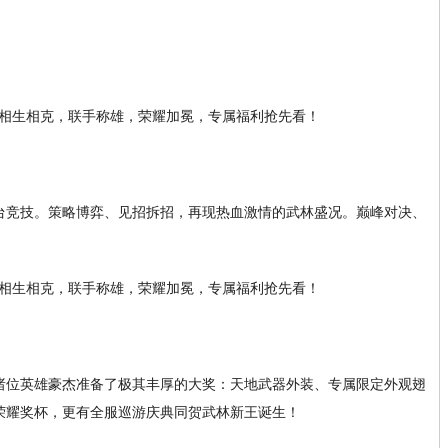
台竞技。策略博弈、见招拆招，再现热血激情的武林盛况。巅峰对决、
！
诸位英雄豪杰准备了极其丰厚的大奖：天地武器外装、专属限定外观翅
荣耀奖杯，更有全服巡游庆典同贺武林新王诞生！