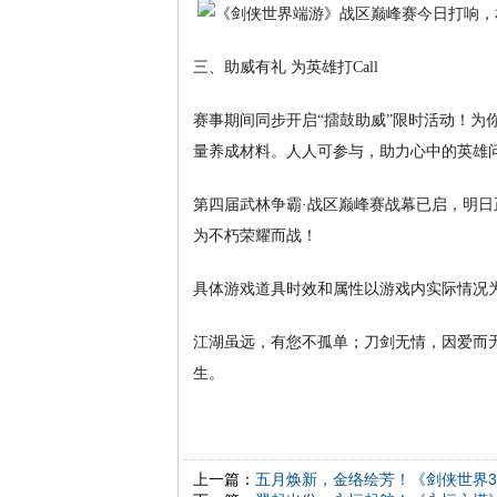
三、助威有礼 为英雄打Call
赛事期间同步开启“擂鼓助威”限时活动！为
量养成材料。人人可参与，助力心中的英雄
第四届武林争霸·战区巅峰赛战幕已启，明
为不朽荣耀而战！
具体游戏道具时效和属性以游戏内实际情况
江湖虽远，有您不孤单；刀剑无情，因爱而
生。
上一篇：
五月焕新，金络绘芳！《剑侠世界