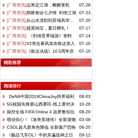
[厂商资讯]
运筹定江湖，帷幄掌乾
07-28
盛会活动完美呈现
归心城池实景落地展馆
[厂商资讯]
鹊桥相会七夕情 剑侠江湖
07-23
坤！《剑网一》全新资料片【运筹帷幄】今
[厂商资讯]
从山水清韵到异域风华，
07-20
共良辰 《剑网2》七夕版本今日浪漫开启！
日上线！
[厂商资讯]
揽英纳宝，夏日赠礼！
07-17
盛夏新裳伴你共赴新章！
[厂商资讯]
《剑侠世界端游》资料
07-14
《剑侠世界3》夏日新品与福利上线！
[厂商资讯]
V2突击暴风加农敢达加入
07-10
片 “开疆拓土” 今日上线，战域领土开放
[厂商资讯]
《敢达决战》10.5周年庆
07-10
《敢达争锋对决》 历战活动开放免费获取
典盛大开启！V2突击暴风加农敢达重磅登场
精彩推荐
阅读排行
DeNA中国2019ChinaJoy跨界福利
08-03
5G校园先锋赛山西赛区-线上赛对决
10-28
大集合
操控全场 FIFA Online 4 追梦教你玩
08-20
精彩回顾，续写荣耀篇章
萌动你心！《洛奇英雄传》全新宠物
03-08
转经理人
CSOL超凡新角色降临 全新僵尸恐怖
06-20
玩法3.13上线
《极品飞车OL》中的东瀛战神之日
09-12
登场