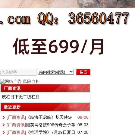
厂商资讯
该栏目下无二级栏目
最近更新
[厂商资讯]
《航海王启航》炽天使S-
08-06
[厂商资讯]
恺英网络携996传奇盒子等
08-03
蛇女正式登场！这份阵容搭配请收好
[厂商资讯]
《推理学院》7月29日夏日
07-28
三大产品亮相2026 ChinaJoy 沙巴克城、