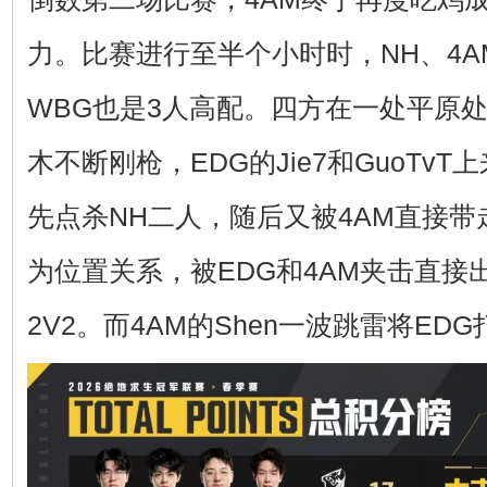
力。比赛进行至半个小时时，NH、4A
WBG也是3人高配。四方在一处平原
木不断刚枪，EDG的Jie7和GuoTv
先点杀NH二人，随后又被4AM直接带
为位置关系，被EDG和4AM夹击直接出
2V2。而4AM的Shen一波跳雷将E