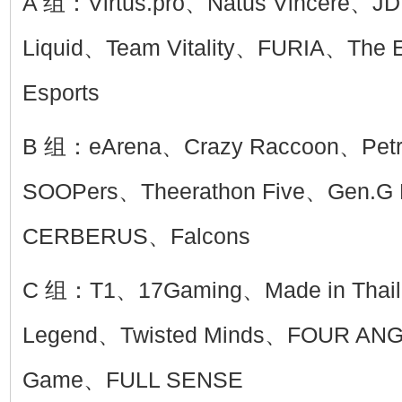
A 组：Virtus.pro、Natus Vincere、J
Liquid、Team Vitality、FURIA、The
Esports
B 组：eArena、Crazy Raccoon、Petr
SOOPers、Theerathon Five、Gen.G
CERBERUS、Falcons
C 组：T1、17Gaming、Made in Thail
Legend、Twisted Minds、FOUR AN
Game、FULL SENSE