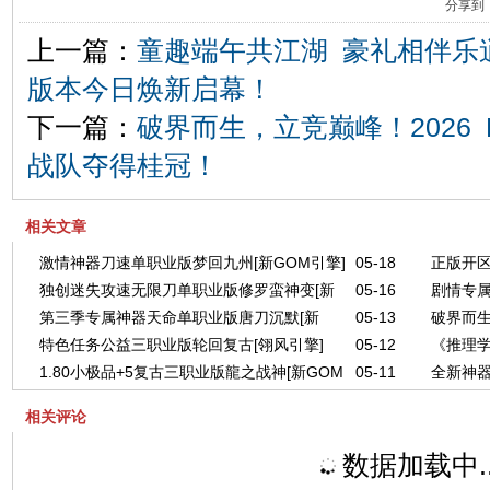
分享到
上一篇：
童趣端午共江湖 豪礼相伴乐
版本今日焕新启幕！
下一篇：
破界而生，立竞巅峰！2026 
战队夺得桂冠！
相关文章
激情神器刀速单职业版梦回九州[新GOM引擎]
05-18
正版开区
独创迷失攻速无限刀单职业版修罗蛮神变[新
05-16
剧情专属
GOM引
第三季专属神器天命单职业版唐刀沉默[新
05-13
破界而生
GOM引擎]
GOM引
特色任务公益三职业版轮回复古[翎风引擎]
05-12
《推理学
GOM引擎]
落幕，1
1.80小极品+5复古三职业版龍之战神[新GOM
05-11
全新神器
引擎]
引擎]
相关评论
数据加载中..