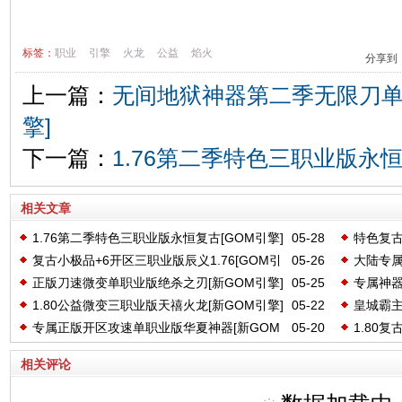
标签：
职业
引擎
火龙
公益
焰火
分享到
上一篇：
无间地狱神器第二季无限刀单
擎]
下一篇：
1.76第二季特色三职业版永恒
相关文章
1.76第二季特色三职业版永恒复古[GOM引擎]
05-28
特色复古
复古小极品+6开区三职业版辰义1.76[GOM引
05-26
大陆专属
正版刀速微变单职业版绝杀之刃[新GOM引擎]
05-25
专属神器
擎]
引擎]
1.80公益微变三职业版天禧火龙[新GOM引擎]
05-22
皇城霸主
专属正版开区攻速单职业版华夏神器[新GOM
05-20
1.80
GOM引
引擎]
GOM引
相关评论