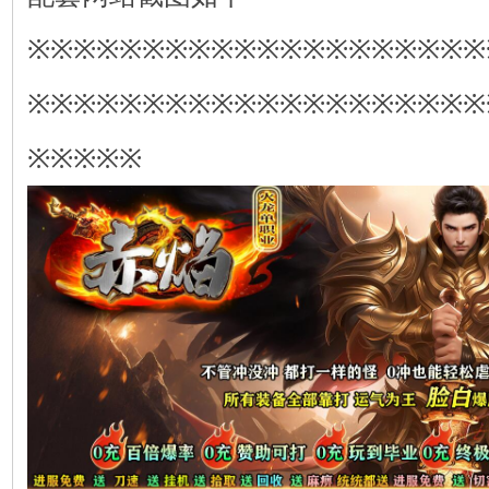
※※※※※※※※※※※※※※※※※※※※
※※※※※※※※※※※※※※※※※※※※
※※※※※