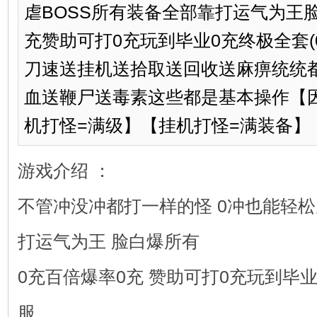
虐BOSS所有装备全部靠打运气为王
充赞助可打0充玩到毕业0充终极全套
刀速送挂机送拾取送回收送麻痹统统
血送鞭尸送毒素这些都是基本操作【
机打怪=满级】【挂机打怪=满装备】【
游戏介绍 ：
不管冲没冲都打一样的怪 0冲也能轻松
打运气为王 脸白爆所有
0充百倍爆率0充 赞助可打0充玩到毕业
服