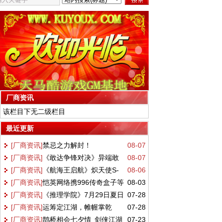
厂商资讯
该栏目下无二级栏目
最近更新
[厂商资讯]
禁忌之力解封！
08-07
[厂商资讯]
《敢达争锋对决》异端敢
08-07
GQuuuuuuX正式降临万代《敢达决战》！
[厂商资讯]
《航海王启航》炽天使S-
08-06
达金色机天照正式参战 双形态演绎空中战
[厂商资讯]
恺英网络携996传奇盒子等
08-03
蛇女正式登场！这份阵容搭配请收好
技
[厂商资讯]
《推理学院》7月29日夏日
07-28
三大产品亮相2026 ChinaJoy 沙巴克城、
[厂商资讯]
运筹定江湖，帷幄掌乾
07-28
盛会活动完美呈现
归心城池实景落地展馆
[厂商资讯]
鹊桥相会七夕情 剑侠江湖
07-23
坤！《剑网一》全新资料片【运筹帷幄】今