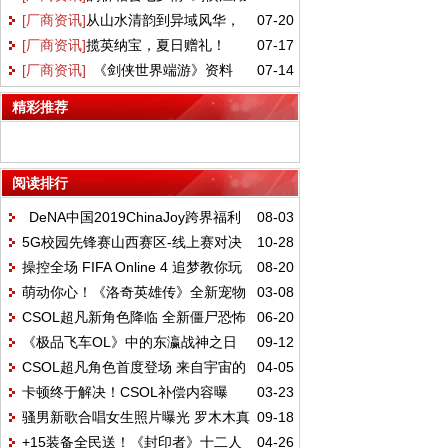
[厂商资讯]
从山水清韵到异域风华，
07-20
共良辰 《剑网2》七夕版本今日浪漫开启！
日上线！
[厂商资讯]
揽英纳宝，夏日赠礼！
07-17
盛夏新裳伴你共赴新章！
[厂商资讯]
《剑侠世界端游》资料
07-14
《剑侠世界3》夏日新品与福利上线！
片 “开疆拓土” 今日上线，战域领土开放
精彩推荐
阅读排行
DeNA中国2019ChinaJoy跨界福利
08-03
5G校园先锋赛山西赛区-线上赛对决
10-28
大集合
操控全场 FIFA Online 4 追梦教你玩
08-20
精彩回顾，续写荣耀篇章
萌动你心！《洛奇英雄传》全新宠物
03-08
转经理人
CSOL超凡新角色降临 全新僵尸恐怖
06-20
玩法3.13上线
《极品飞车OL》中的东瀛战神之日
09-12
登场
CSOL超凡角色首度登场 来自宇宙的
04-05
产GTR Premium 2017
卡顿终于解决！CSOL补偿内容曝
03-23
全新势力！
骚男新歌合唱女生照片曝光 罗木木真
09-18
光：+6狼魂登录送
+15装备全民送！《封印者》十二人
04-26
实身份揭秘