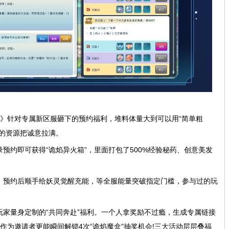
岛》针对专属新区服砸下的预约福利，堆料体量大到可以用“简单粗
的资源把诚意拉满。
录预约即可获得“诡焰异火箱”，里面打包了500%经验秘药、创意美发
奖，预约后顺手给妖灵觉醒充能，等全服能量突破指定门槛，参与过的玩
玩家量身定制的“共同奔赴”福利。一个人拿奖励不过瘾，生成专属链接
作为邀请者更能瞬间解锁4次“诡焰魔盒”抽奖机会!三大活动层层叠福